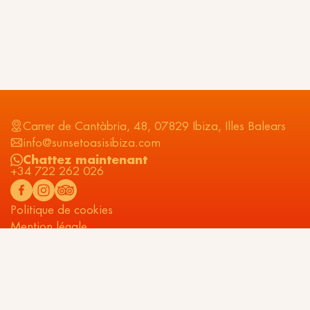
Carrer de Cantàbria, 48, 07829 Ibiza, Illes Balears
info@sunsetoasisibiza.com
Chattez maintenant
+34 722 262 026
Politique de cookies
Mention légale
Politique de confidentialité
Vous avez manqué le coucher de soleil ?
Ne vous inquiétez pas, le prochain est pour
nous