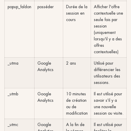
popup_faldon
posséder
Durée de la
Afficher l'offre
session en
contextuelle une
cours
seule fois par
session
(uniquement
lorsqu'il y a des
offres
contextuelles)
_utma
Google
2 ans
Utilisé pour
Analytics
différencier les
utilisateurs des
sessions.
_utmb
Google
10 minutes
Il est utilisé pour
Analytics
de création
savoir s'il y a
ou de
une nouvelle
modification
session ou visite.
_utmc
Google
A la fin de
Il est utilisé pour