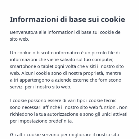
Informazioni di base sui cookie
Informazioni di base sui cookie
Avviso legale
Benvenuto/a alle informazioni di base sui cookie del
Benvenuto/a alle informazioni di base sui cookie del
sito web.
sito web.
Nel rispetto della normativa vigente in materia di protezione
Un cookie o biscotto informatico è un piccolo file di
Un cookie o biscotto informatico è un piccolo file di
dei dati personali, la informiamo che i dati personali da lei
informazioni che viene salvato sul tuo computer,
informazioni che viene salvato sul tuo computer,
forniti compilando il modulo di registrazione elettronica che
smartphone o tablet ogni volta che visiti il nostro sito
smartphone o tablet ogni volta che visiti il nostro sito
web. Alcuni cookie sono di nostra proprietà, mentre
web. Alcuni cookie sono di nostra proprietà, mentre
compare in questa pagina saranno raccolti in file il cui
altri appartengono a aziende esterne che forniscono
altri appartengono a aziende esterne che forniscono
responsabile è:
servizi per il nostro sito web.
servizi per il nostro sito web.
Oasi del tramonto Ibiza, SL
I cookie possono essere di vari tipi: i cookie tecnici
I cookie possono essere di vari tipi: i cookie tecnici
In conformità con le disposizioni di tale normativa, il Titolare
sono necessari affinché il nostro sito web funzioni, non
sono necessari affinché il nostro sito web funzioni, non
dei Dati Personali può esercitare i suoi diritti di accesso,
richiedono la tua autorizzazione e sono gli unici attivati
richiedono la tua autorizzazione e sono gli unici attivati
rettifica, cancellazione, opposizione, limitazione del
per impostazione predefinita.
per impostazione predefinita.
trattamento, portabilità dei dati e non essere soggetti a
Gli altri cookie servono per migliorare il nostro sito
Gli altri cookie servono per migliorare il nostro sito
decisioni automatizzate individualizzate, inclusa la