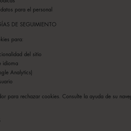
iódicas
datos para el personal
GÍAS DE SEGUIMIENTO
okies para:
cionalidad del sitio
e idioma
ogle Analytics)
suario
dor para rechazar cookies. Consulte la ayuda de su nav
S