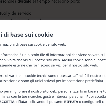
sonales durante el tiempo necesario para:
tual y de servicio
scales (mínimo 6 años)
ones o disputas
 di base sui cookie
 di base sui cookie
slación aplicable
rmazioni di base sui cookie del sito web.
rmazioni di base sui cookie del sito web.
dad, los datos serán eliminados de forma segura.
informatico è un piccolo file di informazioni che viene salvato su
informatico è un piccolo file di informazioni che viene salvato su
IO
gni volta che visiti il nostro sito web. Alcuni cookie sono di nost
gni volta che visiti il nostro sito web. Alcuni cookie sono di nost
aziende esterne che forniscono servizi per il nostro sito web.
aziende esterne che forniscono servizi per il nostro sito web.
e di vari tipi: i cookie tecnici sono necessari affinché il nostro s
e di vari tipi: i cookie tecnici sono necessari affinché il nostro s
rizzazione e sono gli unici attivati per impostazione predefinita.
rizzazione e sono gli unici attivati per impostazione predefinita.
ales
datos inexactos
no per migliorare il nostro sito web, personalizzarlo in base alle 
no per migliorare il nostro sito web, personalizzarlo in base alle 
n linea con le tue ricerche, gusti e interessi personali. Puoi accetta
n linea con le tue ricerche, gusti e interessi personali. Puoi accetta
 datos (derecho al olvido)
ACCETTA
ACCETTA
, rifiutarli cliccando il pulsante
, rifiutarli cliccando il pulsante
RIFIUTA
RIFIUTA
o configurarli cl
o configurarli cl
sus datos