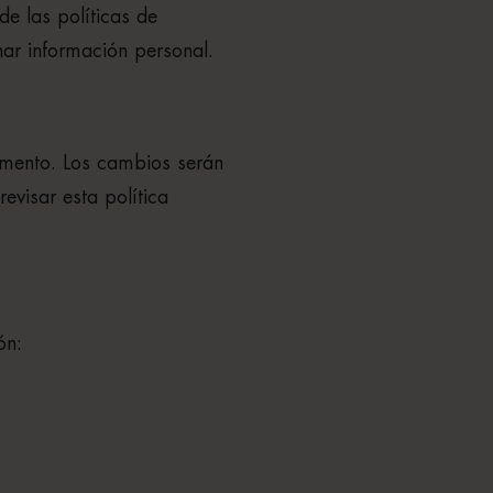
e las políticas de
nar información personal.
omento. Los cambios serán
evisar esta política
ón: